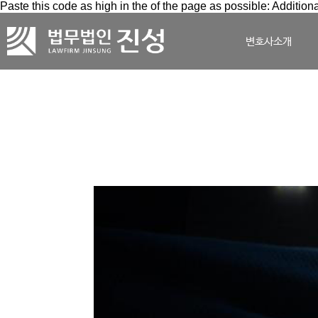
Paste this code as high in the of the page as possible:
Additiona
변호사소개