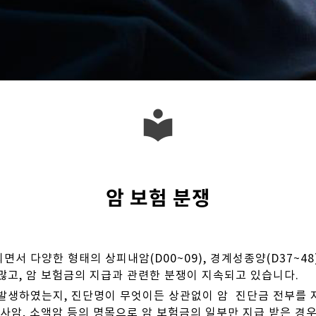
local_library
암 보험 분쟁
서 다양한 형태의 상피내암(D00~09), 경계성종양(D37~48),
많고, 암 보험금의 지급과 관련한 분쟁이 지속되고 있습니다.
 발생하였는지, 진단명이 무엇이든 상관없이 암 진단금 전부를 
유사암, 소액암 등의 명목으로 암 보험금의 일부만 지급 받은 경