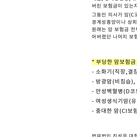
버린 보험금이 있는
그동안 의사가 암(C
경계성종양이나 상피
원래는 암 보험금 전
어버렸던 나머지 보
* 부당한 암보험
- 소화기(직장,결
- 방광암(비침습)
- 만성백혈병(D코
- 여성생식기암(유
- 중대한 암(CI보
법무법인 진성은 대