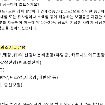
지 궁금하지 않으신가요?
코드) 또는 상피내암이나 경계성종양(D코드)으로 진단한 종양
내암 또는 유사암이나 소액암 등에 해당하는 보험금을 지급한 
부를 지급해야 하는데 약 10~20% 정도만 지급한 사례가 상당히
험금을 찾아드렸습니다.
금 과소지급유형
장,췌장,위)의 신경내분비종양(유암종, 카르시노이드종양
, 갑상선암(림프절전이)
드)
방암,난소암,자궁암,태반암 등)
험, 종신보험)
학병원 병리과 전문의사의 조언을 받아 진단기준에 맞는 합당한